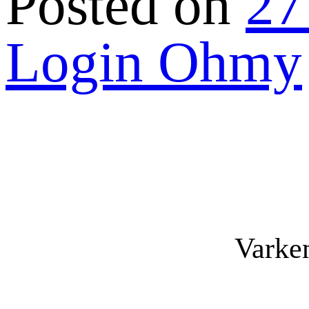
Posted on
27
Login Ohmy
Varke