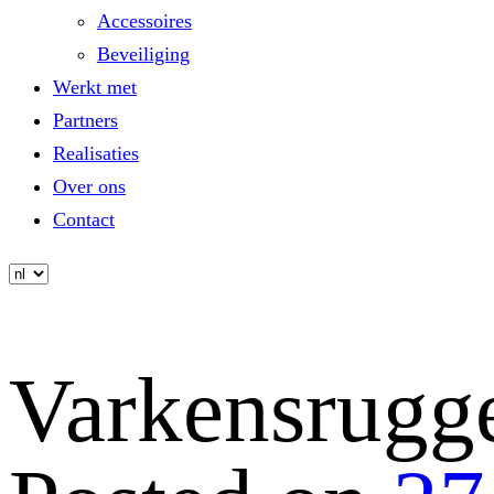
Accessoires
Beveiliging
Werkt met
Partners
Realisaties
Over ons
Contact
Varkensrugg
Skip
to
content