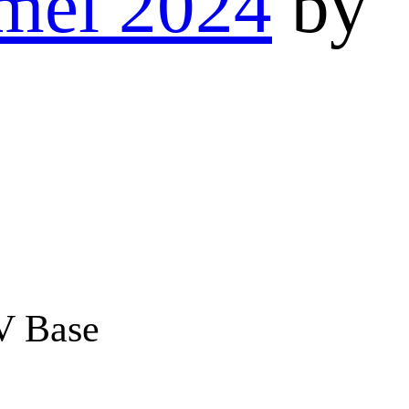
mei 2024
by
V Base