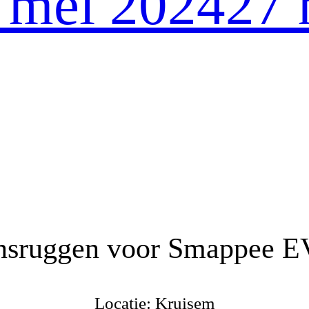
 mei 2024
27 
nsruggen voor Smappee E
Locatie: Kruisem